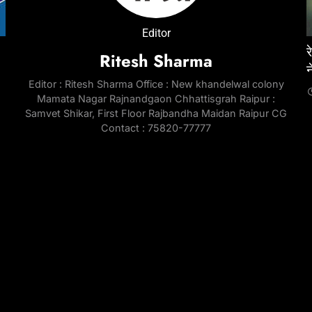
ENTERTAINMENT
NATIONAL
ENTE
Editor
जेल में
‘Don 3’ was developed around Ranveer Singh
रेप केस में तरुण तेजपाल को 10 साल की सजा, बॉम्बे हाईकोर्ट
‘Pedd
ई
Ritesh Sharma
e
for nearly three years; industry circles
ने सुनाया फैसला
Chira
Editor : Ritesh Sharma Office : New khandelwal colony
question last-minute exit | Hindi Movie News
throu
5 Days Ago
Mamata Nagar Rajnandgaon Chhattisgrah Raipur :
Telu
5 Days Ago
Samvet Shikar, First Floor Rajbandha Maidan Raipur CG
5 Da
Contact : 75820-77777