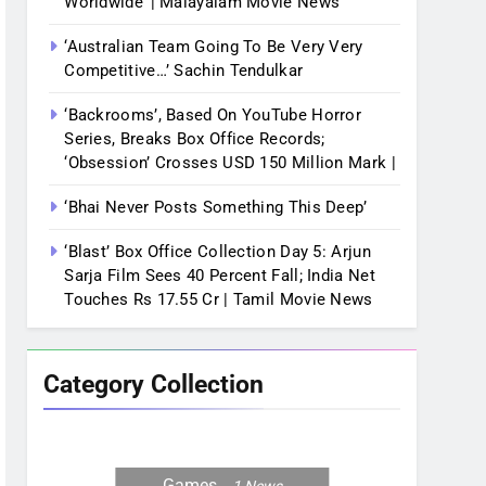
Worldwide’ | Malayalam Movie News
‘Australian Team Going To Be Very Very
Competitive…’ Sachin Tendulkar
‘Backrooms’, Based On YouTube Horror
Series, Breaks Box Office Records;
‘Obsession’ Crosses USD 150 Million Mark |
‘Bhai Never Posts Something This Deep’
‘Blast’ Box Office Collection Day 5: Arjun
Sarja Film Sees 40 Percent Fall; India Net
Touches Rs 17.55 Cr | Tamil Movie News
Category Collection
Games
1
News