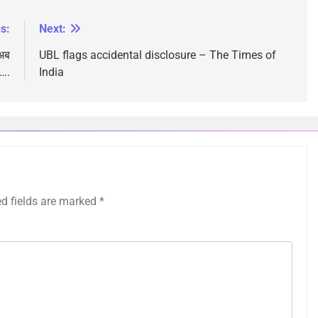
s:
Next:
 अब
UBL flags accidental disclosure – The Times of
ए….
India
ed fields are marked
*