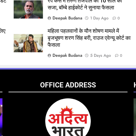
डेंट
रेप केस में तरुण तेजपाल को 10 साल की
सजा, बॉम्बे हाईकोर्ट ने सुनाया फैसला
Deepak Budana
1 Day Ago
0
लिए
महिला पहलवानों के यौन शोषण मामले में
बृजभूषण शरण सिंह बरी, राउज एवेन्यू कोर्ट का
फैसला
Deepak Budana
5 Days Ago
0
OFFICE ADDRESS