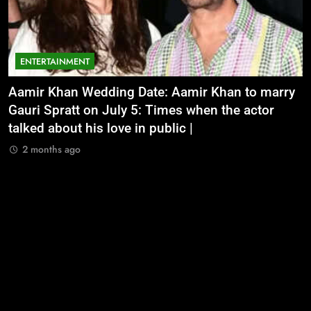
ENTERTAINMENT
Aamir Khan Wedding Date: Aamir Khan to marry
‘
Gauri Spratt on July 5: Times when the actor
n
talked about his love in public |
m
2 months ago