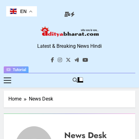
Skip
to
EN
content
Aditya Bharat
Latest & Breaking News Hindi
Hindi News
Tutorial
Home
News Desk
News Desk