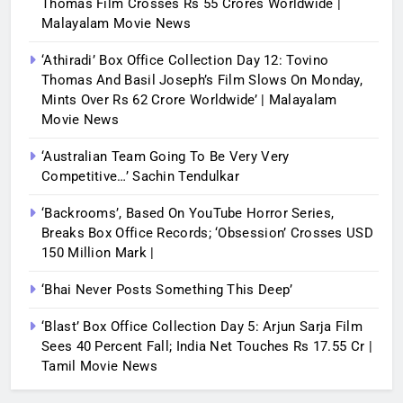
Thomas Film Crosses Rs 55 Crores Worldwide |
Malayalam Movie News
‘Athiradi’ Box Office Collection Day 12: Tovino
Thomas And Basil Joseph’s Film Slows On Monday,
Mints Over Rs 62 Crore Worldwide’ | Malayalam
Movie News
‘Australian Team Going To Be Very Very
Competitive…’ Sachin Tendulkar
‘Backrooms’, Based On YouTube Horror Series,
Breaks Box Office Records; ‘Obsession’ Crosses USD
150 Million Mark |
‘Bhai Never Posts Something This Deep’
‘Blast’ Box Office Collection Day 5: Arjun Sarja Film
Sees 40 Percent Fall; India Net Touches Rs 17.55 Cr |
Tamil Movie News