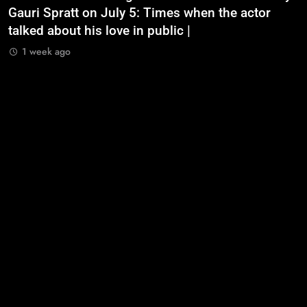
Gauri Spratt on July 5: Times when the actor
n
talked about his love in public |
m
1 week ago